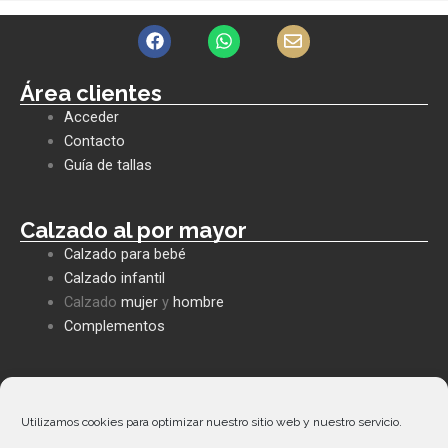
F
W
E
a
h
n
c
a
v
e
t
e
Área clientes
b
s
l
Acceder
o
a
o
o
p
p
Contacto
k
p
e
Guía de tallas
Calzado al por mayor
Calzado para bebé
Calzado infantil
Calzado
mujer
y
hombre
Complementos
Políticas empresa
Política de privacidad
Utilizamos cookies para optimizar nuestro sitio web y nuestro servicio.
Envíos y devoluciones