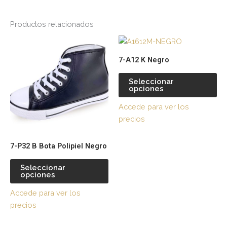
Productos relacionados
Este
Es
producto
pr
7-A12 K Negro
tiene
tie
múltiples
múl
Seleccionar
opciones
variantes.
var
Las
La
Accede para ver los
opciones
op
precios
se
se
pueden
pu
7-P32 B Bota Polipiel Negro
elegir
ele
en
en
Seleccionar
la
la
opciones
página
pá
Accede para ver los
de
de
precios
producto
pr