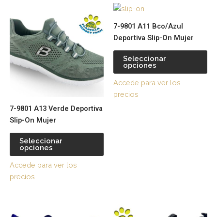
Este
Es
producto
pr
7-9801 A11 Bco/Azul
tiene
tie
Deportiva Slip-On Mujer
múltiples
múl
variantes.
var
Seleccionar
opciones
Las
La
opciones
op
Accede para ver los
se
se
precios
pueden
pu
7-9801 A13 Verde Deportiva
elegir
ele
Slip-On Mujer
en
en
la
la
Seleccionar
página
pá
opciones
de
de
Accede para ver los
producto
pr
precios
Este
Es