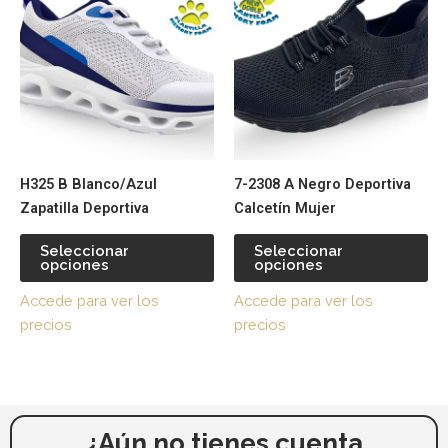
producto
pr
tiene
tie
múltiples
múl
variantes.
var
Las
La
opciones
op
se
se
pueden
pu
H325 B Blanco/Azul
7-2308 A Negro Deportiva
elegir
ele
Zapatilla Deportiva
Calcetín Mujer
en
en
la
la
Seleccionar
Seleccionar
página
pá
opciones
opciones
de
de
Accede para ver los
Accede para ver los
producto
pr
precios
precios
¿Aún no tienes cuenta