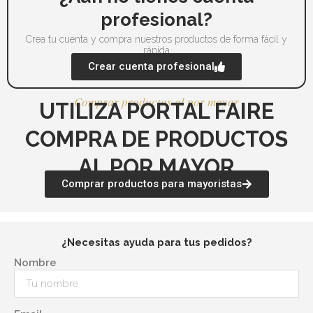
profesional?
Crea tu cuenta y compra nuestros productos de forma fácil y
rápida
Crear cuenta profesional
Comprar productos al por mayor
UTILIZA PORTAL FAIRE
COMPRA DE PRODUCTOS
AL POR MAYOR
Comprar productos para mayoristas
¿Necesitas ayuda para tus pedidos?
Nombre