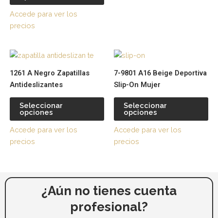
de
de
Accede para ver los
producto
pr
precios
Este
Es
producto
pr
1261 A Negro Zapatillas
7-9801 A16 Beige Deportiva
tiene
tie
Antideslizantes
Slip-On Mujer
múltiples
múl
variantes.
var
Seleccionar
Seleccionar
opciones
opciones
Las
La
opciones
op
Accede para ver los
Accede para ver los
se
se
precios
precios
pueden
pu
elegir
ele
en
en
la
la
¿Aún no tienes cuenta
página
pá
profesional?
de
de