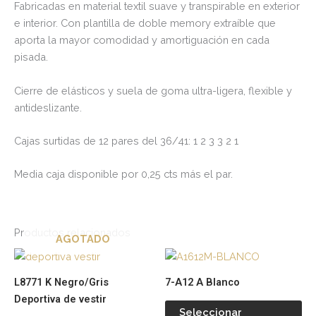
Fabricadas en material textil suave y transpirable en exterior
e interior. Con plantilla de doble memory extraíble que
aporta la mayor comodidad y amortiguación en cada
pisada.
Cierre de elásticos y suela de goma ultra-ligera, flexible y
antideslizante.
Cajas surtidas de 12 pares del 36/41: 1 2 3 3 2 1
Media caja disponible por 0,25 cts más el par.
Productos relacionados
AGOTADO
Este
Es
producto
pr
L8771 K Negro/Gris
7-A12 A Blanco
tiene
tie
Deportiva de vestir
múltiples
múl
Seleccionar