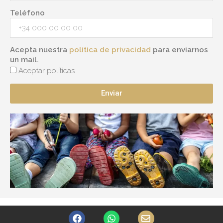
Teléfono
Acepta nuestra
política de privacidad
para enviarnos
un mail.
Aceptar políticas
Enviar
F
W
E