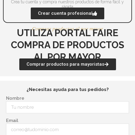
producto
pr
Crea tu cuenta y compra nuestros productos de forma fácil y
rápida
Crear cuenta profesional
Comprar productos al por mayor
UTILIZA PORTAL FAIRE
COMPRA DE PRODUCTOS
AL POR MAYOR
Comprar productos para mayoristas
¿Necesitas ayuda para tus pedidos?
Nombre
Email