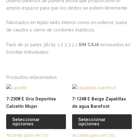
Diseño barefoot de puntera ancha que proporciona un
amplio espacio para que los dedos se estiren libremente.
Fabricados en tejido tanto interior como en exterior, suela
de caucho y cierre de cordones elásticos.
Pack de 12 pares 36/41: 1 2 3 3 2 1
SIN CAJA
envasados en
bolsitas individuales
Productos relacionados
Este
Es
producto
pr
7-2308 E Gris Deportiva
7-1248 E Beige Zapatillas
tiene
tie
Calcetín Mujer
de agua Barefoot
múltiples
múl
variantes.
var
Seleccionar
Seleccionar
opciones
opciones
Las
La
opciones
op
Accede para ver los
Accede para ver los