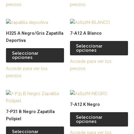
se
se
precios
precios
pueden
pu
elegir
ele
Este
Es
en
en
producto
pr
la
la
H325 A Negro/Gris Zapatilla
7-A12 A Blanco
tiene
tie
página
pá
Deportiva
múltiples
múl
de
de
Seleccionar
opciones
variantes.
var
producto
pr
Seleccionar
opciones
Las
La
Accede para ver los
opciones
op
Accede para ver los
precios
se
se
precios
pueden
pu
elegir
ele
Este
Es
en
en
producto
pr
la
la
7-A12 K Negro
tiene
tie
página
pá
7-P31 B Negro Zapatilla
múltiples
múl
de
de
Seleccionar
Polipiel
opciones
variantes.
var
producto
pr
Las
La
Seleccionar
Accede para ver los