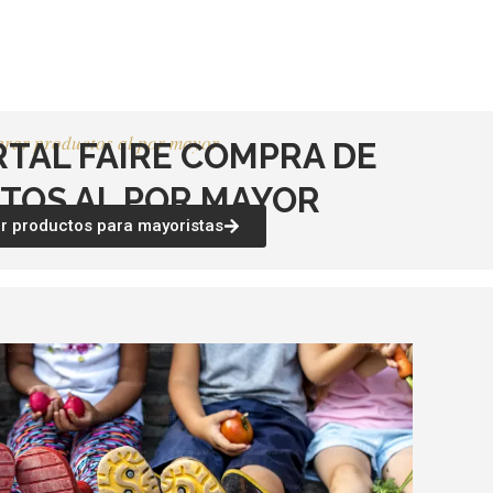
página
página
de
de
producto
producto
rar productos al por mayor
RTAL FAIRE COMPRA DE
TOS AL POR MAYOR
 productos para mayoristas