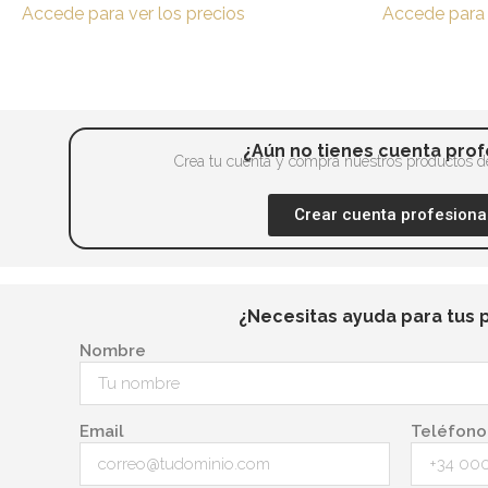
página
Accede para ver los precios
Accede para 
Las
de
opciones
producto
se
pueden
elegir
¿Aún no tienes cuenta prof
en
Crea tu cuenta y compra nuestros productos de
la
Crear cuenta profesiona
página
de
producto
¿Necesitas ayuda para tus 
Nombre
Email
Teléfono