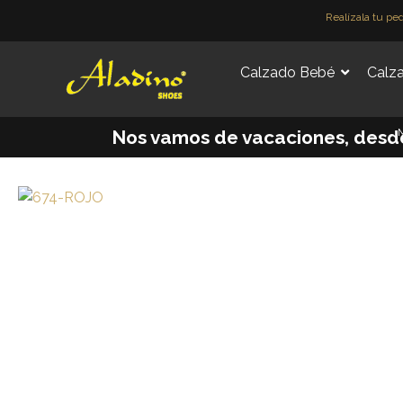
Ir
Realízala tu pe
al
contenido
Calzado Bebé
Calza
M
Nos vamos de vacaciones, desde e