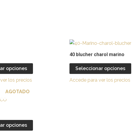
Este
producto
40 blucher charol marino
tiene
múltiples
ar opciones
Seleccionar opciones
variantes.
v
ver los precios
Accede para ver los precios
Las
opciones
AGOTADO
se
Este
pueden
producto
elegir
e
tiene
en
múltiples
ar opciones
la
l
variantes.