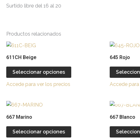
Surtido libre del 16 al 20
Productos relacionados
Este
producto
611CH Beige
645 Rojo
tiene
múltiples
Seleccionar opciones
Seleccion
variantes.
Accede para ver los precios
Accede para 
Las
opciones
se
Este
pueden
producto
667 Marino
667 Blanco
elegir
tiene
en
múltiples
Seleccionar opciones
Seleccion
la
variantes.