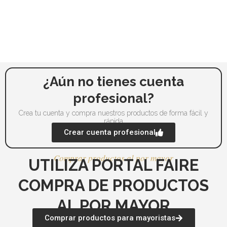
elegir
ele
en
en
la
la
página
pág
de
de
producto
pr
¿Aún no tienes cuenta
profesional?
Crea tu cuenta y compra nuestros productos de forma fácil y
rápida
Crear cuenta profesional
Comprar productos al por mayor
UTILIZA PORTAL FAIRE
COMPRA DE PRODUCTOS
AL POR MAYOR
Comprar productos para mayoristas