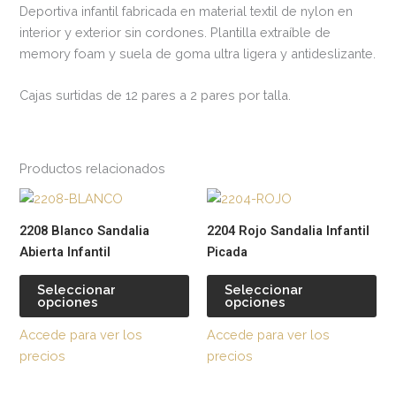
Deportiva infantil fabricada en material textil de nylon en
interior y exterior sin cordones. Plantilla extraíble de
memory foam y suela de goma ultra ligera y antideslizante.
Cajas surtidas de 12 pares a 2 pares por talla.
Productos relacionados
Este
Est
producto
pr
2208 Blanco Sandalia
2204 Rojo Sandalia Infantil
tiene
tie
Abierta Infantil
Picada
múltiples
múl
variantes.
var
Seleccionar
Seleccionar
opciones
opciones
Las
La
opciones
op
Accede para ver los
Accede para ver los
se
se
precios
precios
pueden
pu
elegir
ele