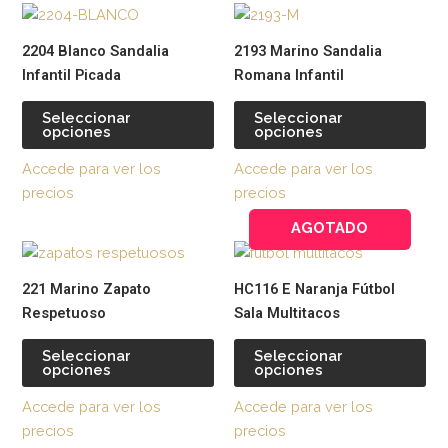
Este
Est
en
en
producto
pr
la
la
2204 Blanco Sandalia
2193 Marino Sandalia
tiene
tie
página
pág
Infantil Picada
Romana Infantil
múltiples
múl
de
de
variantes.
var
producto
pr
Seleccionar
Seleccionar
opciones
opciones
Las
La
opciones
op
Accede para ver los
Accede para ver los
se
se
precios
precios
pueden
pu
AGOTADO
elegir
ele
Este
Est
en
en
producto
pr
la
la
221 Marino Zapato
HC116 E Naranja Fútbol
tiene
tie
página
pág
Respetuoso
Sala Multitacos
múltiples
múl
de
de
variantes.
var
producto
pr
Seleccionar
Seleccionar
opciones
opciones
Las
La
opciones
op
Accede para ver los
Accede para ver los
se
se
precios
precios
pueden
pu