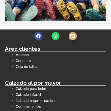
F
W
E
a
h
n
c
a
v
e
t
e
Área clientes
b
s
l
Acceder
o
a
o
o
p
p
Contacto
k
p
e
Guía de tallas
Calzado al por mayor
Calzado para bebé
Calzado infantil
Calzado
mujer
y
hombre
Complementos