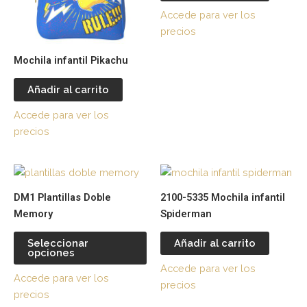
Accede para ver los
precios
Mochila infantil Pikachu
Añadir al carrito
Accede para ver los
precios
Este
producto
DM1 Plantillas Doble
2100-5335 Mochila infantil
tiene
Memory
Spiderman
múltiples
variantes.
Seleccionar
Añadir al carrito
opciones
Las
Accede para ver los
opciones
Accede para ver los
precios
se
precios
pueden