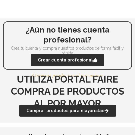
elegir
en
la
página
¿Aún no tienes cuenta
de
profesional?
producto
Crea tu cuenta y compra nuestros productos de forma fácil y
rápida
Crear cuenta profesional
Comprar productos al por mayor
UTILIZA PORTAL FAIRE
COMPRA DE PRODUCTOS
AL POR MAYOR
Comprar productos para mayoristas