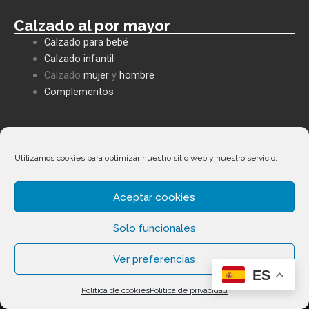
Calzado al por mayor
Calzado para bebé
Calzado infantil
Calzado
mujer
y
hombre
Complementos
Políticas empresa
Política de privacidad
Utilizamos cookies para optimizar nuestro sitio web y nuestro servicio.
Envíos y devoluciones
Política de cookies
Aceptar cookies
Términos y condiciones
Solo funcionales
Ver preferencias
ES
Copyright ©
2026
Calzados Fernández Alonso. Todos los
Política de cookies
Política de privacidad
derechos reservados.