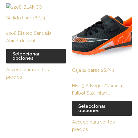
Este
Es
página
pá
producto
pr
de
de
Surtido libre 18/23
tiene
tie
producto
pr
múltiples
múl
2208 Blanco Sandalia
variantes.
var
Abierta Infantil
Las
La
opciones
op
Seleccionar
opciones
se
se
pueden
pu
Accede para ver los
Caja 12 pares 28/33
elegir
ele
precios
en
en
HK119 A Negro/Naranja
la
la
Fútbol Sala Infantil
página
pá
de
de
Seleccionar
producto
pr
opciones
Accede para ver los
precios