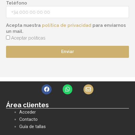
Teléfono
Acepta nuestra
política de privacidad
para enviarnos
un mail.
Aceptar políticas
Enviar
F
W
E
a
h
n
c
a
v
e
t
e
Área clientes
b
s
l
Acceder
o
a
o
o
p
p
Contacto
k
p
e
Guía de tallas