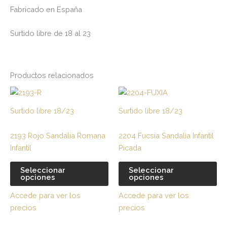
Fabricado en España
Surtido libre de 18 al 23
Productos relacionados
Este
Es
producto
pr
Surtido libre 18/23
Surtido libre 18/23
tiene
tie
múltiples
múl
2193 Rojo Sandalia Romana
2204 Fucsia Sandalia Infantil
variantes.
var
Infantil
Picada
Las
La
opciones
op
Seleccionar
Seleccionar
opciones
opciones
se
se
pueden
pu
Accede para ver los
Accede para ver los
elegir
ele
precios
precios
en
en
la
la