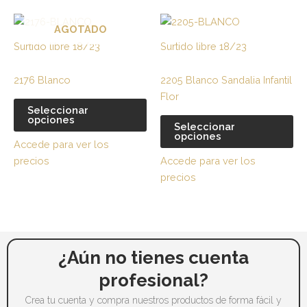
Este
Es
AGOTADO
producto
pr
Surtido libre 18/23
Surtido libre 18/23
tiene
tie
múltiples
múl
2176 Blanco
2205 Blanco Sandalia Infantil
variantes.
var
Flor
Las
La
Seleccionar
opciones
opciones
op
Seleccionar
opciones
se
se
Accede para ver los
pueden
pu
precios
Accede para ver los
elegir
ele
precios
en
en
la
la
página
pá
de
de
producto
pr
¿Aún no tienes cuenta
profesional?
Crea tu cuenta y compra nuestros productos de forma fácil y