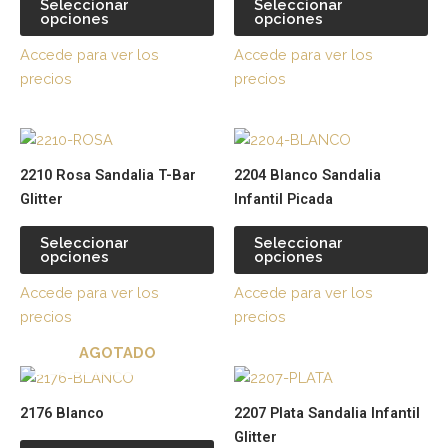
Seleccionar
Seleccionar
opciones
opciones
Las
La
opciones
op
Accede para ver los
Accede para ver los
se
se
precios
precios
pueden
pu
elegir
ele
Este
Es
en
en
producto
pr
la
la
2210 Rosa Sandalia T-Bar
2204 Blanco Sandalia
tiene
tie
página
pá
Glitter
Infantil Picada
múltiples
múl
de
de
variantes.
var
producto
pr
Seleccionar
Seleccionar
opciones
opciones
Las
La
opciones
op
Accede para ver los
Accede para ver los
se
se
precios
precios
pueden
pu
AGOTADO
elegir
ele
Este
Es
en
en
producto
pr
la
la
2176 Blanco
2207 Plata Sandalia Infantil
tiene
tie
página
pá
Glitter