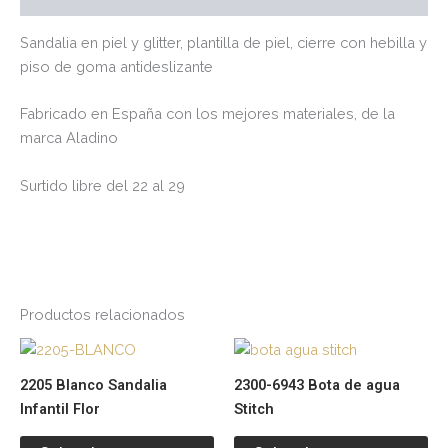
Sandalia en piel y glitter, plantilla de piel, cierre con hebilla y
piso de goma antideslizante
Fabricado en España con los mejores materiales, de la
marca Aladino
Surtido libre del 22 al 29
Productos relacionados
Este
Es
producto
pr
2205 Blanco Sandalia
2300-6943 Bota de agua
tiene
tie
Infantil Flor
Stitch
múltiples
múl
variantes.
var