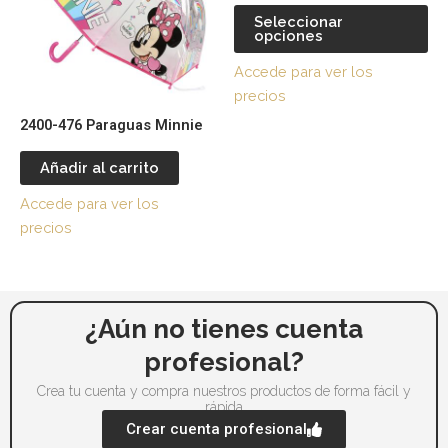
var
Seleccionar
opciones
La
op
Accede para ver los
se
precios
pu
2400-476 Paraguas Minnie
ele
en
Añadir al carrito
la
Accede para ver los
pá
precios
de
pr
¿Aún no tienes cuenta
profesional?
Crea tu cuenta y compra nuestros productos de forma fácil y
rápida
Crear cuenta profesional