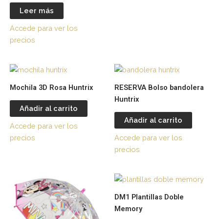
Leer más
Accede para ver los
precios
Mochila 3D Rosa Huntrix
RESERVA Bolso bandolera
Huntrix
Añadir al carrito
Añadir al carrito
Accede para ver los
precios
Accede para ver los
precios
Es
pr
DM1 Plantillas Doble
tie
Memory
múl