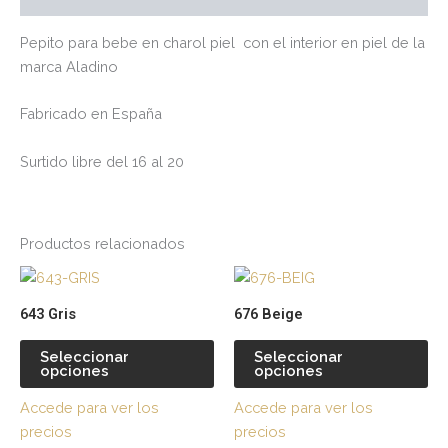
Pepito para bebe en charol piel con el interior en piel de la
marca Aladino
Fabricado en España
Surtido libre del 16 al 20
Productos relacionados
Este
Es
producto
pr
643 Gris
676 Beige
tiene
tie
múltiples
múl
Seleccionar
Seleccionar
opciones
opciones
variantes.
var
Las
La
Accede para ver los
Accede para ver los
opciones
op
precios
precios
se
se