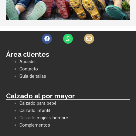
F
W
E
a
h
n
c
a
v
e
t
e
Área clientes
b
s
l
Acceder
o
a
o
o
p
p
Contacto
k
p
e
Guía de tallas
Calzado al por mayor
Calzado para bebé
Calzado infantil
Calzado
mujer
y
hombre
Complementos