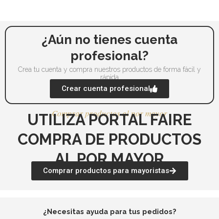
pueden
pu
elegir
ele
en
en
la
la
¿Aún no tienes cuenta
página
pá
profesional?
de
de
Crea tu cuenta y compra nuestros productos de forma fácil y
producto
pr
rápida
Crear cuenta profesional
Comprar productos al por mayor
UTILIZA PORTAL FAIRE
COMPRA DE PRODUCTOS
AL POR MAYOR
Comprar productos para mayoristas
¿Necesitas ayuda para tus pedidos?