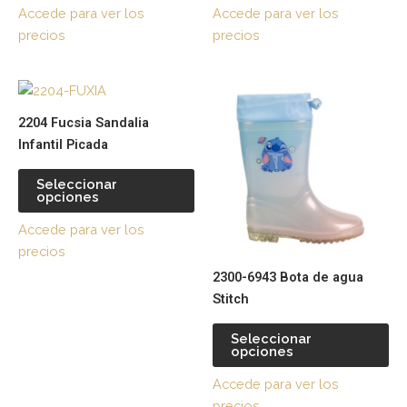
opciones
op
Accede para ver los
Accede para ver los
se
se
precios
precios
pueden
pu
elegir
ele
Este
Es
en
en
producto
pr
la
la
2204 Fucsia Sandalia
tiene
tie
página
pá
Infantil Picada
múltiples
múl
de
de
variantes.
var
producto
pr
Seleccionar
opciones
Las
La
opciones
op
Accede para ver los
se
se
precios
pueden
pu
2300-6943 Bota de agua
elegir
ele
Stitch
en
en
la
la
Seleccionar
página
pá
opciones
de
de
Accede para ver los
producto
pr
precios