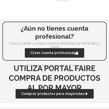
¿Aún no tienes cuenta
profesional?
Crea tu cuenta y compra nuestros productos de forma fácil y
rápida
Crear cuenta profesional
Comprar productos al por mayor
UTILIZA PORTAL FAIRE
COMPRA DE PRODUCTOS
AL POR MAYOR
Comprar productos para mayoristas