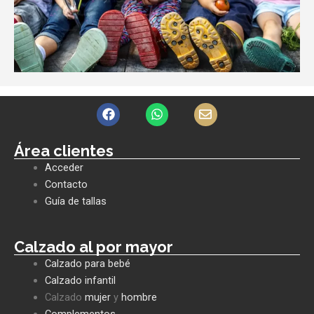
F
W
E
a
h
n
c
a
v
e
t
e
Área clientes
b
s
l
Acceder
o
a
o
o
p
p
Contacto
k
p
e
Guía de tallas
Calzado al por mayor
Calzado para bebé
Calzado infantil
Calzado
mujer
y
hombre
Complementos