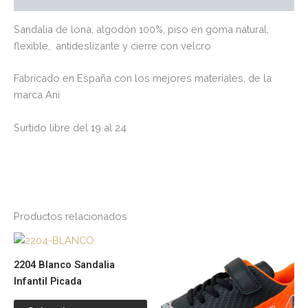
Sandalia de lona, algodón 100%, piso en goma natural,
flexible, antideslizante y cierre con velcro
Fabricado en España con los mejores materiales, de la
marca Ani
Surtido libre del 19 al 24
Productos relacionados
Este
Es
producto
pr
2204 Blanco Sandalia
tiene
tie
Infantil Picada
múltiples
múl
variantes.
var