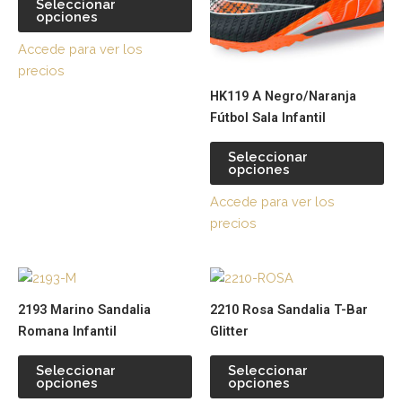
Seleccionar
opciones
Las
La
opciones
op
Accede para ver los
se
se
precios
pueden
pu
HK119 A Negro/Naranja
elegir
ele
Fútbol Sala Infantil
en
en
la
la
Seleccionar
página
pá
opciones
de
de
Accede para ver los
producto
pr
precios
Este
Es
producto
pr
2193 Marino Sandalia
2210 Rosa Sandalia T-Bar
tiene
tie
Romana Infantil
Glitter
múltiples
múl
variantes.
var
Seleccionar
Seleccionar
opciones
opciones
Las
La