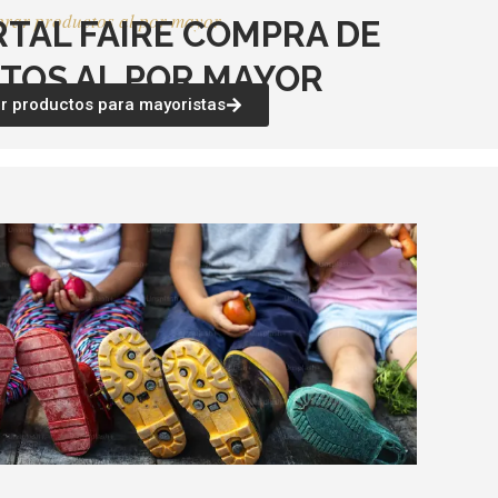
rar productos al por mayor
RTAL FAIRE COMPRA DE
TOS AL POR MAYOR
 productos para mayoristas