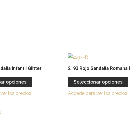
Este
producto
alia Infantil Glitter
2193 Rojo Sandalia Romana I
tiene
múltiples
ar opciones
Seleccionar opciones
variantes.
v
ver los precios
Accede para ver los precios
Las
opciones
se
Este
pueden
producto
elegir
e
tiene