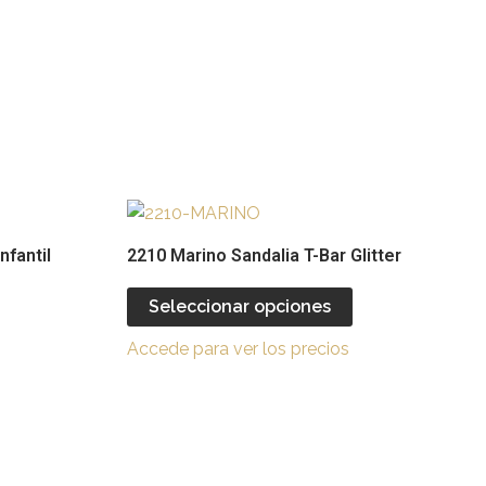
Este
Este
producto
producto
nfantil
2210 Marino Sandalia T-Bar Glitter
tiene
tiene
múltiples
múltiples
Seleccionar opciones
ariantes.
variantes.
Accede para ver los precios
Las
Las
opciones
opciones
se
se
pueden
pueden
legir
elegir