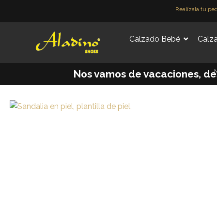
Ir
Realízala tu pe
al
contenido
Calzado Bebé
Calza
M
Nos vamos de vacaciones, desde