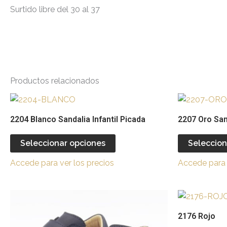
Surtido libre del 30 al 37
Productos relacionados
Este
producto
2204 Blanco Sandalia Infantil Picada
2207 Oro Sand
tiene
múltiples
Seleccionar opciones
Seleccion
variantes.
Accede para ver los precios
Accede para 
Las
opciones
se
Este
pueden
producto
2176 Rojo
elegir
tiene