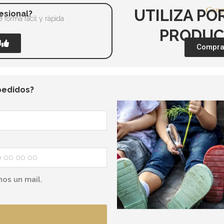
Comp
UTILIZA PO
esional?
 forma fácil y rápida
PRODUC
l
Comprar
pedidos?
nos un mail.