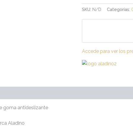
SKU:
N/D
Categorías:
Accede para ver los pr
raciones (0)
o de goma antideslizante
rca Aladino