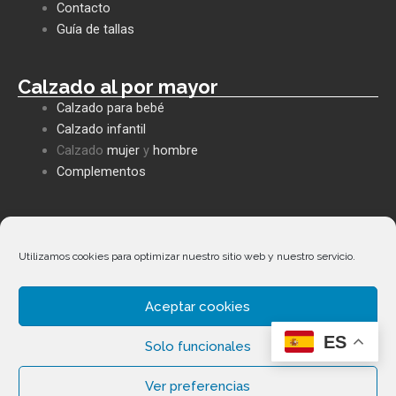
o
p
p
Contacto
k
p
e
Guía de tallas
Calzado al por mayor
Calzado para bebé
Calzado infantil
Calzado
mujer
y
hombre
Complementos
Políticas empresa
Política de privacidad
Utilizamos cookies para optimizar nuestro sitio web y nuestro servicio.
Envíos y devoluciones
Política de cookies
Aceptar cookies
Términos y condiciones
ES
Facebook
Whatsapp
Envelope
Phone-
Solo funcionales
alt
Ver preferencias