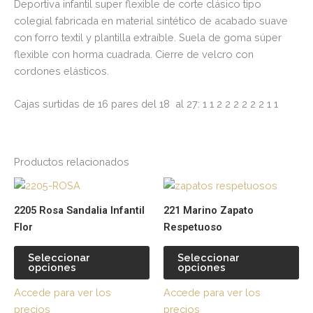
Deportiva infantil super flexible de corte clásico tipo
colegial fabricada en material sintético de acabado suave
con forro textil y plantilla extraíble. Suela de goma súper
flexible con horma cuadrada. Cierre de velcro con
cordones elásticos.
Cajas surtidas de 16 pares del 18 al 27: 1 1 2 2 2 2 2 2 1 1
Productos relacionados
Este
Es
producto
pr
2205 Rosa Sandalia Infantil
221 Marino Zapato
tiene
tie
Flor
Respetuoso
múltiples
múl
variantes.
var
Seleccionar
Seleccionar
opciones
opciones
Las
La
opciones
op
Accede para ver los
Accede para ver los
se
se
precios
precios