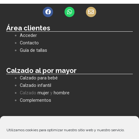
F
W
E
a
h
n
c
a
v
e
t
e
Área clientes
b
s
l
Acceder
o
a
o
o
p
p
Contacto
k
p
e
Guía de tallas
Calzado al por mayor
Calzado para bebé
Calzado infantil
Calzado
mujer
y
hombre
Complementos
Políticas empresa
Política de privacidad
Utilizamos cookies para optimizar nuestro sitio web y nuestro servicio.
Envíos y devoluciones