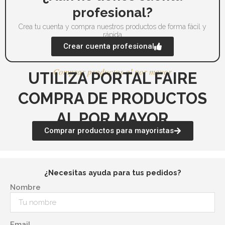
profesional?
Crea tu cuenta y compra nuestros productos de forma fácil y
rápida
Crear cuenta profesional
Comprar productos al por mayor
UTILIZA PORTAL FAIRE
COMPRA DE PRODUCTOS
AL POR MAYOR
Comprar productos para mayoristas
¿Necesitas ayuda para tus pedidos?
Nombre
Email