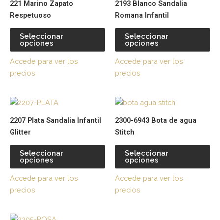
221 Marino Zapato
2193 Blanco Sandalia
tiene
tie
Respetuoso
Romana Infantil
múltiples
múl
variantes.
var
Seleccionar
Seleccionar
opciones
opciones
Las
La
opciones
op
Accede para ver los
Accede para ver los
se
se
precios
precios
pueden
pu
elegir
ele
Este
Es
en
en
producto
pr
la
la
2207 Plata Sandalia Infantil
2300-6943 Bota de agua
tiene
tie
página
pá
Glitter
Stitch
múltiples
múl
de
de
variantes.
var
producto
pr
Seleccionar
Seleccionar
opciones
opciones
Las
La
opciones
op
Accede para ver los
Accede para ver los
se
se
precios
precios
pueden
pu
elegir
ele
Este
Es
en
en