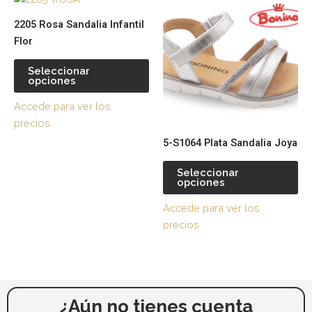
producto
pr
la
la
2205 Rosa Sandalia Infantil
tiene
tie
página
pá
Flor
múltiples
múl
de
de
variantes.
var
producto
pr
Seleccionar
opciones
Las
La
opciones
op
Accede para ver los
se
se
precios
pueden
pu
5-S1064 Plata Sandalia Joya
elegir
ele
en
en
Seleccionar
la
la
opciones
página
pá
Accede para ver los
de
de
precios
producto
pr
¿Aún no tienes cuenta