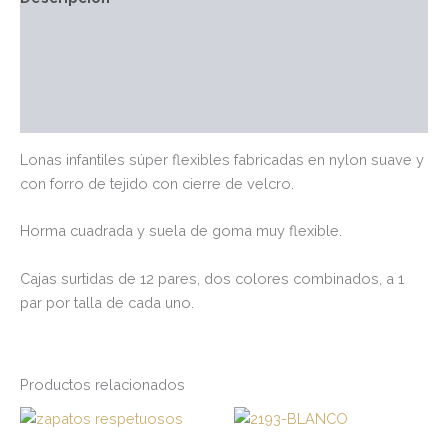
Información adicional
Marca
Valoraciones (0)
Lonas infantiles súper flexibles fabricadas en nylon suave y
con forro de tejido con cierre de velcro.
Horma cuadrada y suela de goma muy flexible.
Cajas surtidas de 12 pares, dos colores combinados, a 1
par por talla de cada uno.
Productos relacionados
Este
Es
producto
pr