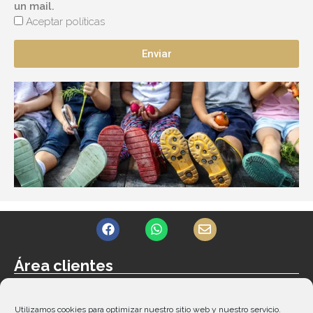
un mail.
Aceptar políticas
Enviar
F
W
E
a
h
n
c
a
v
e
t
e
Área clientes
b
s
l
Acceder
o
a
o
o
p
p
Contacto
k
p
e
Utilizamos cookies para optimizar nuestro sitio web y nuestro servicio.