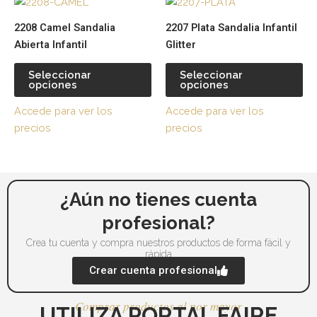
Este
Es
producto
pr
2208 Camel Sandalia
2207 Plata Sandalia Infantil
tiene
tie
Abierta Infantil
Glitter
múltiples
múl
variantes.
var
Seleccionar
Seleccionar
opciones
opciones
Las
La
opciones
op
Accede para ver los
Accede para ver los
se
se
precios
precios
pueden
pu
elegir
ele
en
en
la
la
¿Aún no tienes cuenta
página
pá
profesional?
de
de
producto
pr
Crea tu cuenta y compra nuestros productos de forma fácil y
rápida
Crear cuenta profesional
Comprar productos al por mayor
UTILIZA PORTAL FAIRE