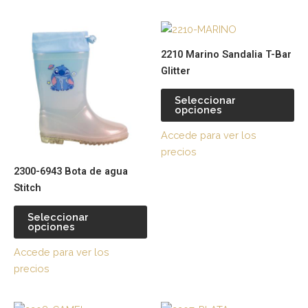
elegir
ele
Este
Es
en
en
producto
pr
la
la
2210 Marino Sandalia T-Bar
tiene
tie
página
pá
Glitter
múltiples
múl
de
de
variantes.
var
producto
pr
Seleccionar
opciones
Las
La
opciones
op
Accede para ver los
se
se
precios
pueden
pu
2300-6943 Bota de agua
elegir
ele
Stitch
en
en
la
la
Seleccionar
página
pá
opciones
de
de
Accede para ver los
producto
pr
precios