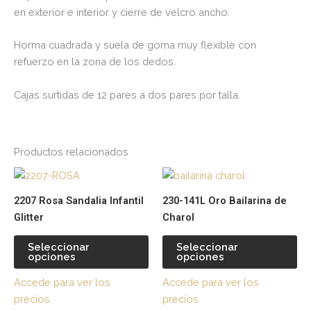
en exterior e interior y cierre de velcro ancho.
Horma cuadrada y suela de goma muy flexible con
refuerzo en la zona de los dedos.
Cajas surtidas de 12 pares a dos pares por talla.
Productos relacionados
Este
Es
producto
pr
2207 Rosa Sandalia Infantil
230-141L Oro Bailarina de
tiene
tie
Glitter
Charol
múltiples
múl
variantes.
var
Seleccionar
Seleccionar
opciones
opciones
Las
La
opciones
op
Accede para ver los
Accede para ver los
se
se
precios
precios
pueden
pu