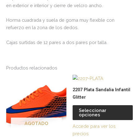
en exterior e interior y cierre de velcro ancho.
Horma cuadrada y suela de goma muy flexible con
refuerzo en la zona de los dedos.
Cajas surtidas de 12 pares a dos pares por talla.
Productos relacionados
Este
Es
producto
pr
2207 Plata Sandalia Infantil
tiene
tie
Glitter
múltiples
múl
variantes.
var
Seleccionar
opciones
Las
La
opciones
op
AGOTADO
Accede para ver los
se
se
precios
pueden
pu