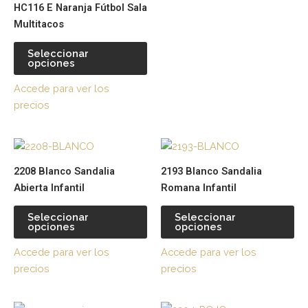
HC116 E Naranja Fútbol Sala
elegir
ele
Multitacos
en
en
la
la
Seleccionar
página
pá
opciones
de
de
Accede para ver los
producto
pr
precios
Este
Es
producto
pr
2208 Blanco Sandalia
2193 Blanco Sandalia
tiene
tie
Abierta Infantil
Romana Infantil
múltiples
múl
variantes.
var
Seleccionar
Seleccionar
opciones
opciones
Las
La
opciones
op
Accede para ver los
Accede para ver los
se
se
precios
precios
pueden
pu
elegir
ele