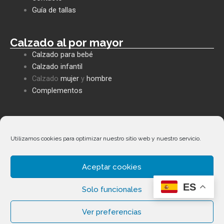
k
p
e
Guía de tallas
Calzado al por mayor
Calzado para bebé
Calzado infantil
Calzado
mujer
y
hombre
Complementos
Políticas empresa
Política de privacidad
Utilizamos cookies para optimizar nuestro sitio web y nuestro servicio.
Envíos y devoluciones
Política de cookies
Aceptar cookies
Términos y condiciones
Facebook
Whatsapp
Envelope
Phone-
ES
alt
Solo funcionales
Ver preferencias