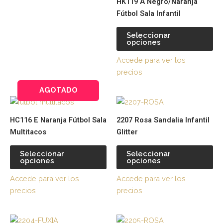
HK119 A Negro/Naranja
elegir
ele
Fútbol Sala Infantil
en
en
la
la
Seleccionar
página
pá
opciones
de
de
Accede para ver los
producto
pr
precios
AGOTADO
Este
Es
producto
pr
HC116 E Naranja Fútbol Sala
2207 Rosa Sandalia Infantil
tiene
tie
Multitacos
Glitter
múltiples
múl
variantes.
var
Seleccionar
Seleccionar
opciones
opciones
Las
La
opciones
op
Accede para ver los
Accede para ver los
se
se
precios
precios
pueden
pu
elegir
ele
Este
Es
en
en