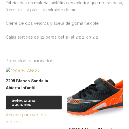
Fabricadas en material sintético en exterior que no traspasa,
forro textil y plantilla extraíble de piel.
Cierre de dos velcros y suela de goma flexible.
Cajas surtidas de 12 pares del 19 al 23: 2 3 3 2 2
Productos relacionados
Este
Es
producto
pr
2208 Blanco Sandalia
tiene
tie
Abierta Infantil
múltiples
múl
variantes.
var
Seleccionar
opciones
Las
La
opciones
op
Accede para ver los
se
se
precios
pueden
pu