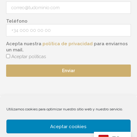
Teléfono
Acepta nuestra
política de privacidad
para enviarnos
un mail.
Aceptar políticas
Enviar
F
W
E
Utilizamos cookies para optimizar nuestro sitio web y nuestro servicio.
a
h
n
c
a
v
e
t
e
Área clientes
Aceptar cookies
b
s
l
Acceder
o
a
o