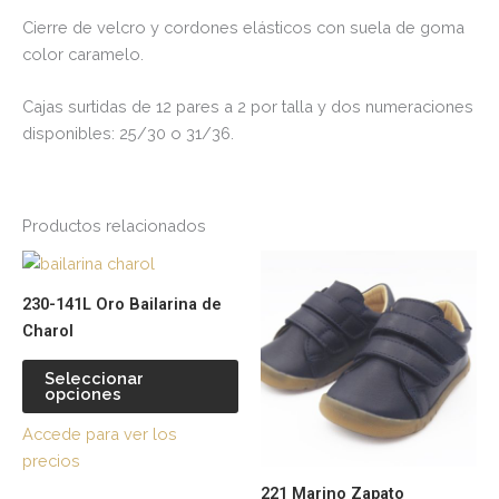
Cierre de velcro y cordones elásticos con suela de goma
color caramelo.
Cajas surtidas de 12 pares a 2 por talla y dos numeraciones
disponibles: 25/30 o 31/36.
Productos relacionados
Este
Es
producto
pr
230-141L Oro Bailarina de
tiene
tie
Charol
múltiples
múl
variantes.
var
Seleccionar
opciones
Las
La
opciones
op
Accede para ver los
se
se
precios
pueden
pu
221 Marino Zapato