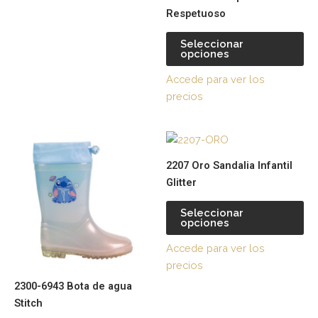
elegir
ele
Respetuoso
en
en
la
la
Seleccionar
página
pá
opciones
de
de
Accede para ver los
producto
pr
precios
Este
Es
producto
pr
2207 Oro Sandalia Infantil
tiene
tie
Glitter
múltiples
múl
variantes.
var
Seleccionar
opciones
Las
La
opciones
op
Accede para ver los
se
se
precios
pueden
pu
2300-6943 Bota de agua
elegir
ele
Stitch
en
en