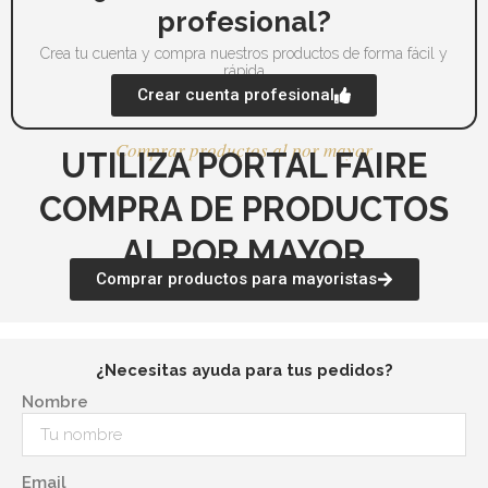
profesional?
de
de
producto
pr
Crea tu cuenta y compra nuestros productos de forma fácil y
rápida
Crear cuenta profesional
Comprar productos al por mayor
UTILIZA PORTAL FAIRE
COMPRA DE PRODUCTOS
AL POR MAYOR
Comprar productos para mayoristas
¿Necesitas ayuda para tus pedidos?
Nombre
Email