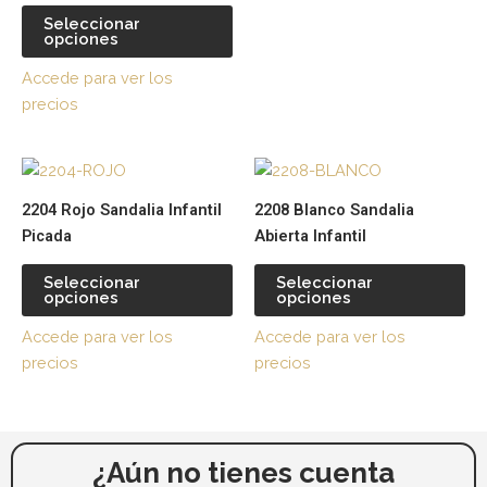
la
la
Seleccionar
página
pá
opciones
de
de
Accede para ver los
producto
pr
precios
Este
Es
producto
pr
2204 Rojo Sandalia Infantil
2208 Blanco Sandalia
tiene
tie
Picada
Abierta Infantil
múltiples
múl
variantes.
var
Seleccionar
Seleccionar
opciones
opciones
Las
La
opciones
op
Accede para ver los
Accede para ver los
se
se
precios
precios
pueden
pu
elegir
ele
en
en
la
la
¿Aún no tienes cuenta
página
pá