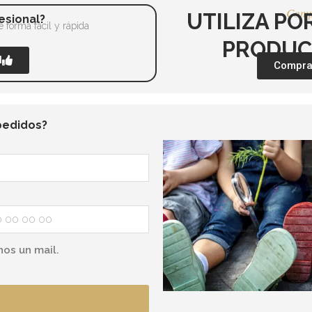
Comp
UTILIZA PO
esional?
 forma fácil y rápida
PRODUC
l
Comprar
pedidos?
nos un mail.