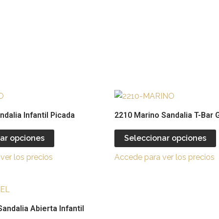
Este
producto
dalia Infantil Picada
2210 Marino Sandalia T-Bar G
tiene
múltiples
ar opciones
Seleccionar opciones
variantes.
v
ver los precios
Accede para ver los precios
Las
opciones
se
Este
pueden
producto
andalia Abierta Infantil
elegir
e
tiene