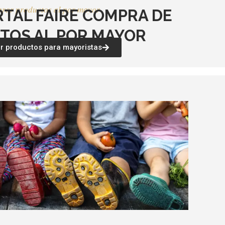
rar productos al por mayor
RTAL FAIRE COMPRA DE
TOS AL POR MAYOR
 productos para mayoristas