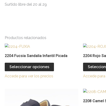
Surtido libre del 20 al 29
Productos relacionados
Este
producto
2204 Fucsia Sandalia Infantil Picada
2204 Rojo San
tiene
múltiples
Seleccionar opciones
Seleccion
variantes.
Accede para ver los precios
Accede para 
Las
opciones
se
Este
pueden
producto
2208 Camel S
elegir
tiene