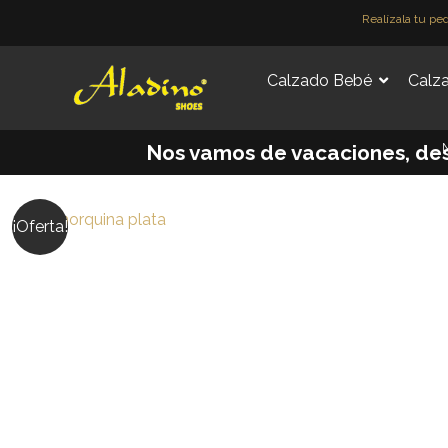
Ir
Realízala tu pe
al
contenido
Calzado Bebé
Calza
M
Nos vamos de vacaciones, desde 
¡Oferta!